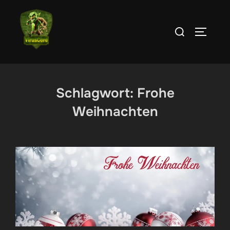
Zum
Inhalt
Suchen
SEITEN
springen
nach:
Schlagwort:
Frohe
Weihnachten