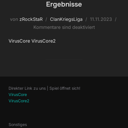
Ergebnisse
Veröffentlicht
von
zRockStaR
ClanKriegsLiga
11.11.2023
am
Kommentare sind deaktiviert
VirusCore VirusCore2
Direkter Link zu uns | Spiel öffnet sich!
VirusCore
VirusCore2
Sonstiges